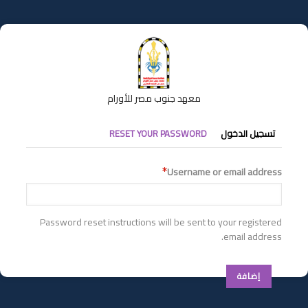
تجاوز
إلى
المحتوى
الرئيسي
معهد جنوب مصر للأورام
التبويبات
تسجيل الدخول
RESET YOUR PASSWORD
الأساسية
Username or email address
Password reset instructions will be sent to your registered
email address.