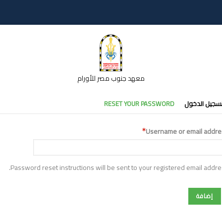
معهد جنوب مصر للأورام
تبويبات
سجيل الدخول
RESET YOUR PASSWORD
أساسية
Username or email addre
Password reset instructions will be sent to your registered email addre