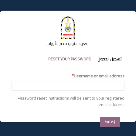
تجاوز
إلى
المحتوى
الرئيسي
معهد جنوب مصر للأورام
التبويبات
تسجيل الدخول
RESET YOUR PASSWORD
الأساسية
Username or email address
Password reset instructions will be sent to your registered
email address.