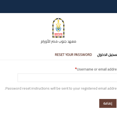
معهد جنوب مصر للأورام
تبويبات
سجيل الدخول
RESET YOUR PASSWORD
أساسية
Username or email addre
Password reset instructions will be sent to your registered email addre