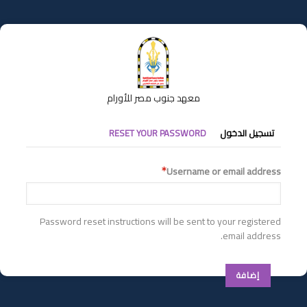
تجاوز
إلى
المحتوى
الرئيسي
معهد جنوب مصر للأورام
التبويبات
تسجيل الدخول
RESET YOUR PASSWORD
الأساسية
Username or email address
Password reset instructions will be sent to your registered
email address.