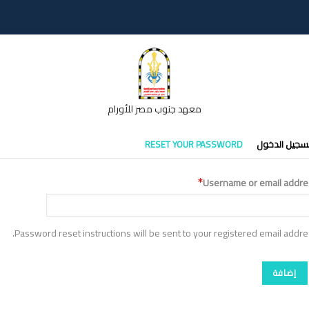
معهد جنوب مصر للأورام
تبويبات
سجيل الدخول
RESET YOUR PASSWORD
أساسية
Username or email addre
Password reset instructions will be sent to your registered email addre