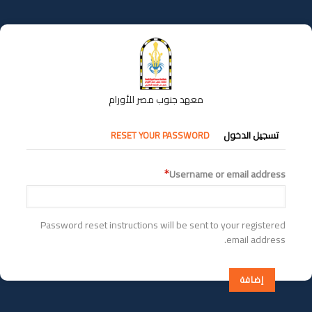
تجاوز
إلى
المحتوى
الرئيسي
معهد جنوب مصر للأورام
التبويبات
تسجيل الدخول
RESET YOUR PASSWORD
الأساسية
Username or email address
Password reset instructions will be sent to your registered
email address.