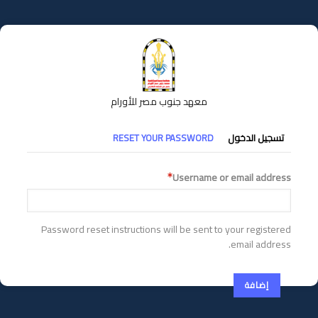
تجاوز
إلى
المحتوى
الرئيسي
معهد جنوب مصر للأورام
التبويبات
تسجيل الدخول
RESET YOUR PASSWORD
الأساسية
Username or email address
Password reset instructions will be sent to your registered
email address.