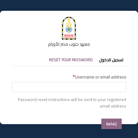
تجاوز
إلى
المحتوى
الرئيسي
معهد جنوب مصر للأورام
التبويبات
تسجيل الدخول
RESET YOUR PASSWORD
الأساسية
Username or email address
Password reset instructions will be sent to your registered
email address.