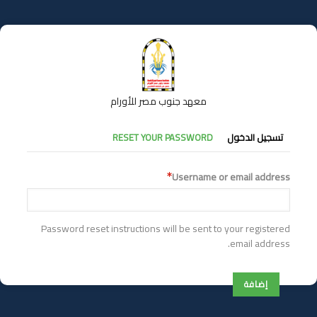
تجاوز
إلى
المحتوى
الرئيسي
معهد جنوب مصر للأورام
التبويبات
تسجيل الدخول
RESET YOUR PASSWORD
الأساسية
Username or email address
Password reset instructions will be sent to your registered
email address.