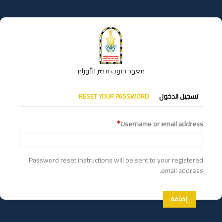
تجاوز
إلى
المحتوى
الرئيسي
معهد جنوب مصر للأورام
التبويبات
تسجيل الدخول
RESET YOUR PASSWORD
الأساسية
Username or email address
Password reset instructions will be sent to your registered
email address.