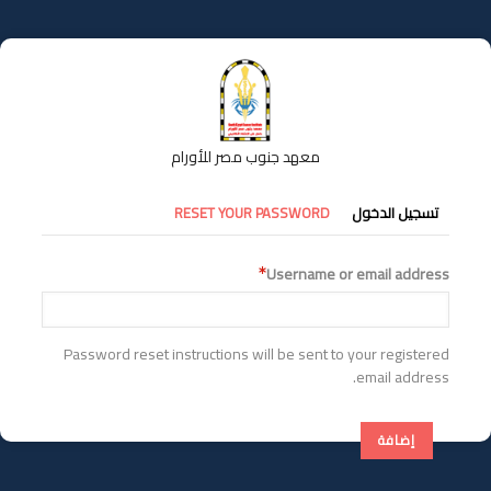
تجاوز
إلى
المحتوى
الرئيسي
معهد جنوب مصر للأورام
التبويبات
تسجيل الدخول
RESET YOUR PASSWORD
الأساسية
Username or email address
Password reset instructions will be sent to your registered
email address.