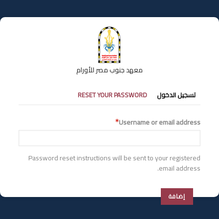
تجاوز
إلى
المحتوى
الرئيسي
معهد جنوب مصر للأورام
التبويبات
تسجيل الدخول
RESET YOUR PASSWORD
الأساسية
Username or email address
Password reset instructions will be sent to your registered
email address.