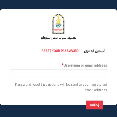
تجاوز
إلى
المحتوى
الرئيسي
معهد جنوب مصر للأورام
التبويبات
تسجيل الدخول
RESET YOUR PASSWORD
الأساسية
Username or email address
Password reset instructions will be sent to your registered
email address.