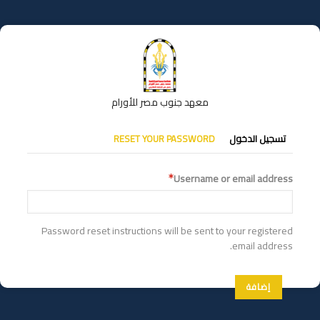
تجاوز
إلى
المحتوى
الرئيسي
معهد جنوب مصر للأورام
التبويبات
تسجيل الدخول
RESET YOUR PASSWORD
الأساسية
Username or email address
Password reset instructions will be sent to your registered
email address.