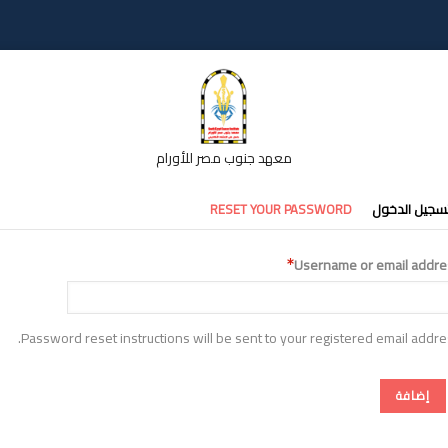
معهد جنوب مصر للأورام
تبويبات
سجيل الدخول
RESET YOUR PASSWORD
أساسية
Username or email addre
Password reset instructions will be sent to your registered email addre