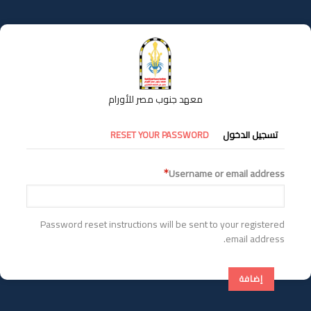
تجاوز
إلى
المحتوى
الرئيسي
معهد جنوب مصر للأورام
التبويبات
تسجيل الدخول
RESET YOUR PASSWORD
الأساسية
Username or email address
Password reset instructions will be sent to your registered
email address.