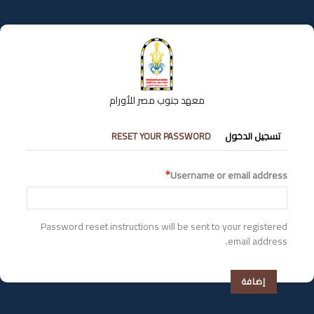
تجاوز
إلى
المحتوى
الرئيسي
معهد جنوب مصر للأورام
التبويبات
تسجيل الدخول
RESET YOUR PASSWORD
الأساسية
Username or email address
Password reset instructions will be sent to your registered
email address.