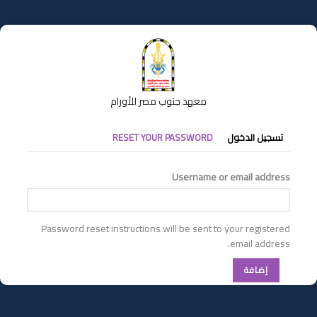
تجاوز
إلى
المحتوى
الرئيسي
معهد جنوب مصر للأورام
التبويبات
تسجيل الدخول
RESET YOUR PASSWORD
الأساسية
Username or email address
Password reset instructions will be sent to your registered
email address.