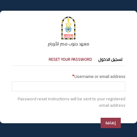
تجاوز
إلى
المحتوى
الرئيسي
معهد جنوب مصر للأورام
التبويبات
تسجيل الدخول
RESET YOUR PASSWORD
الأساسية
Username or email address
Password reset instructions will be sent to your registered
email address.