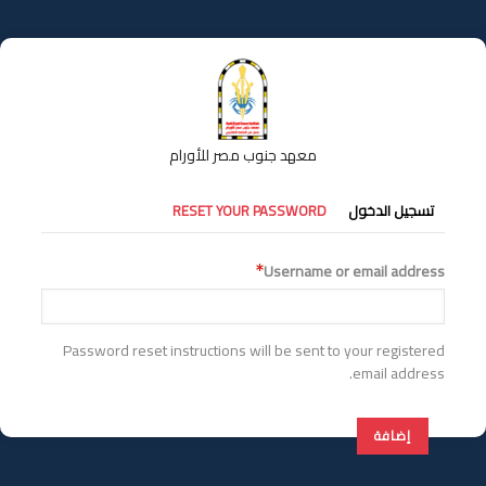
تجاوز
إلى
المحتوى
الرئيسي
معهد جنوب مصر للأورام
التبويبات
تسجيل الدخول
RESET YOUR PASSWORD
الأساسية
Username or email address
Password reset instructions will be sent to your registered
email address.