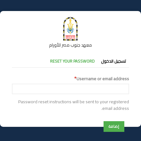
تجاوز
إلى
المحتوى
الرئيسي
معهد جنوب مصر للأورام
التبويبات
تسجيل الدخول
RESET YOUR PASSWORD
الأساسية
Username or email address
Password reset instructions will be sent to your registered
email address.