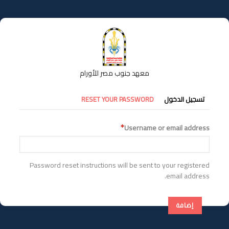
تجاوز
إلى
المحتوى
الرئيسي
معهد جنوب مصر للأورام
التبويبات
تسجيل الدخول
RESET YOUR PASSWORD
الأساسية
Username or email address
Password reset instructions will be sent to your registered
email address.