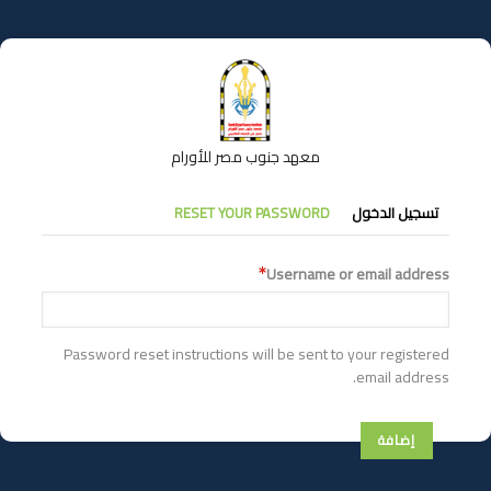
تجاوز
إلى
المحتوى
الرئيسي
معهد جنوب مصر للأورام
التبويبات
تسجيل الدخول
RESET YOUR PASSWORD
الأساسية
Username or email address
Password reset instructions will be sent to your registered
email address.