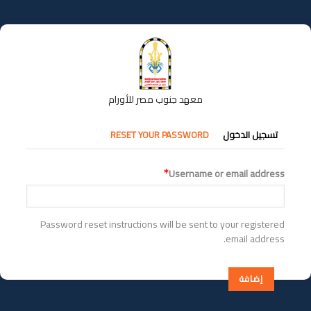
تجاوز
إلى
المحتوى
الرئيسي
معهد جنوب مصر للأورام
التبويبات
تسجيل الدخول
RESET YOUR PASSWORD
الأساسية
Username or email address
Password reset instructions will be sent to your registered
email address.