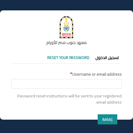
تجاوز
إلى
المحتوى
الرئيسي
معهد جنوب مصر للأورام
التبويبات
تسجيل الدخول
RESET YOUR PASSWORD
الأساسية
Username or email address
Password reset instructions will be sent to your registered
email address.