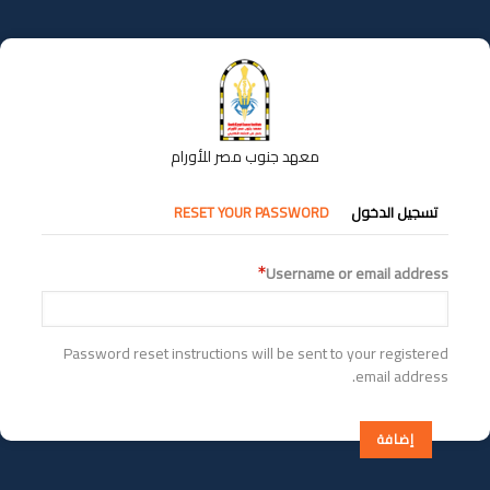
تجاوز
إلى
المحتوى
الرئيسي
معهد جنوب مصر للأورام
التبويبات
تسجيل الدخول
RESET YOUR PASSWORD
الأساسية
Username or email address
Password reset instructions will be sent to your registered
email address.