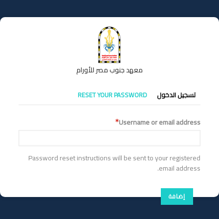
تجاوز
إلى
المحتوى
الرئيسي
معهد جنوب مصر للأورام
التبويبات
تسجيل الدخول
RESET YOUR PASSWORD
الأساسية
Username or email address
Password reset instructions will be sent to your registered
email address.