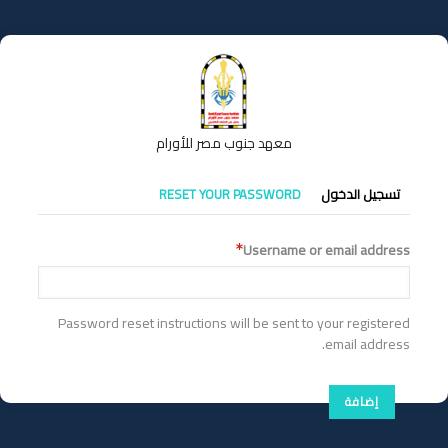
تجاوز
إلى
المحتوى
الرئيسي
معهد جنوب مصر للأورام
التبويبات
تسجيل الدخول
RESET YOUR PASSWORD
الأساسية
Username or email address
Password reset instructions will be sent to your registered
email address.