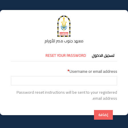
تجاوز
إلى
المحتوى
الرئيسي
معهد جنوب مصر للأورام
التبويبات
تسجيل الدخول
RESET YOUR PASSWORD
الأساسية
Username or email address
Password reset instructions will be sent to your registered
email address.