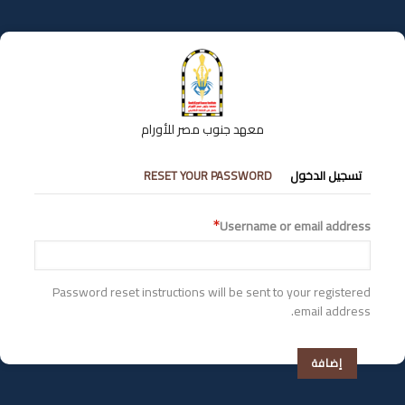
تجاوز
إلى
المحتوى
الرئيسي
معهد جنوب مصر للأورام
التبويبات
تسجيل الدخول
RESET YOUR PASSWORD
الأساسية
Username or email address
Password reset instructions will be sent to your registered
email address.