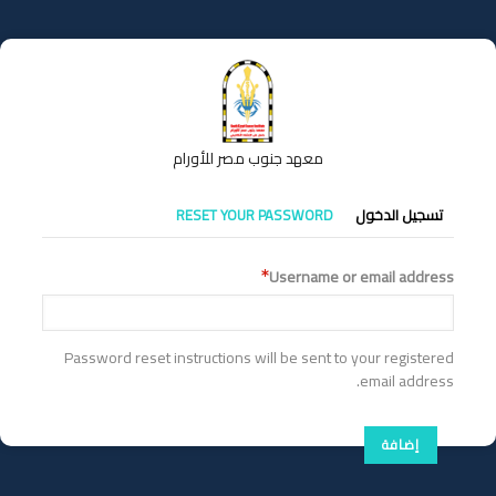
تجاوز
إلى
المحتوى
الرئيسي
معهد جنوب مصر للأورام
التبويبات
تسجيل الدخول
RESET YOUR PASSWORD
الأساسية
Username or email address
Password reset instructions will be sent to your registered
email address.