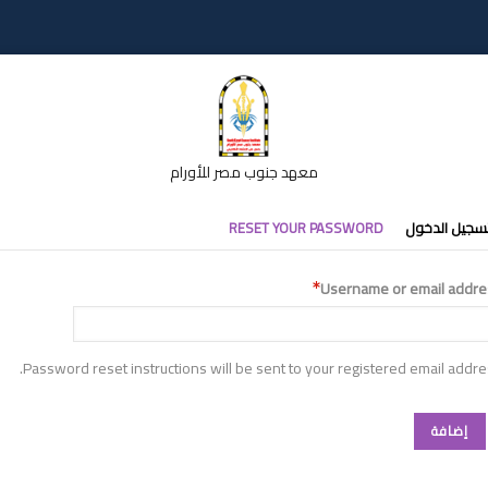
معهد جنوب مصر للأورام
تبويبات
سجيل الدخول
RESET YOUR PASSWORD
أساسية
Username or email addre
Password reset instructions will be sent to your registered email addre