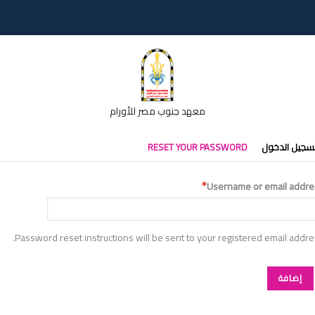
معهد جنوب مصر للأورام
تبويبات
سجيل الدخول
RESET YOUR PASSWORD
أساسية
Username or email addre
Password reset instructions will be sent to your registered email addre