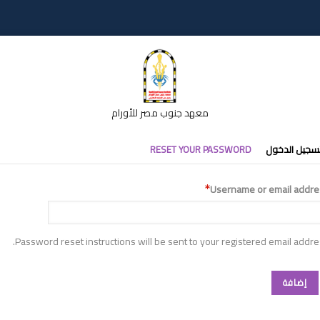
معهد جنوب مصر للأورام
تبويبات
سجيل الدخول
RESET YOUR PASSWORD
أساسية
Username or email addre
Password reset instructions will be sent to your registered email addre