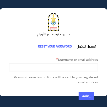
تجاوز
إلى
المحتوى
الرئيسي
معهد جنوب مصر للأورام
التبويبات
تسجيل الدخول
RESET YOUR PASSWORD
الأساسية
Username or email address
Password reset instructions will be sent to your registered
email address.