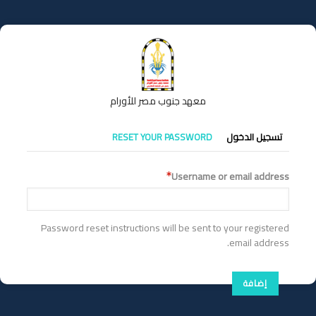
تجاوز
إلى
المحتوى
الرئيسي
معهد جنوب مصر للأورام
التبويبات
تسجيل الدخول
RESET YOUR PASSWORD
الأساسية
Username or email address
Password reset instructions will be sent to your registered
email address.