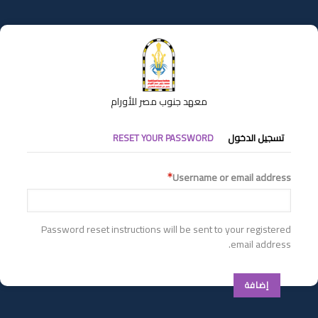
تجاوز
إلى
المحتوى
الرئيسي
معهد جنوب مصر للأورام
التبويبات
تسجيل الدخول
RESET YOUR PASSWORD
الأساسية
Username or email address
Password reset instructions will be sent to your registered
email address.