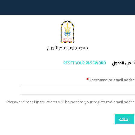
معهد جنوب مصر للأورام
تبويبات
سجيل الدخول
RESET YOUR PASSWORD
أساسية
Username or email addre
Password reset instructions will be sent to your registered email addre