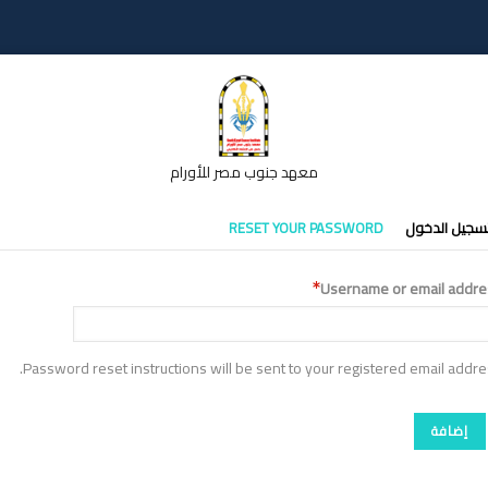
معهد جنوب مصر للأورام
تبويبات
سجيل الدخول
RESET YOUR PASSWORD
أساسية
Username or email addre
Password reset instructions will be sent to your registered email addre