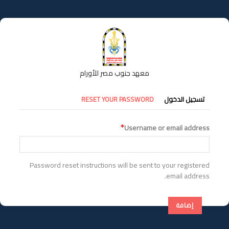
تجاوز
إلى
المحتوى
الرئيسي
معهد جنوب مصر للأورام
التبويبات
تسجيل الدخول
RESET YOUR PASSWORD
الأساسية
Username or email address
Password reset instructions will be sent to your registered
email address.