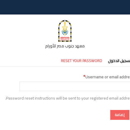
معهد جنوب مصر للأورام
تبويبات
سجيل الدخول
RESET YOUR PASSWORD
أساسية
Username or email addre
Password reset instructions will be sent to your registered email addre