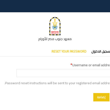
معهد جنوب مصر للأورام
تبويبات
سجيل الدخول
RESET YOUR PASSWORD
أساسية
Username or email addre
Password reset instructions will be sent to your registered email addre