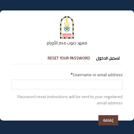
تجاوز
إلى
المحتوى
الرئيسي
معهد جنوب مصر للأورام
التبويبات
تسجيل الدخول
RESET YOUR PASSWORD
الأساسية
Username or email address
Password reset instructions will be sent to your registered
email address.