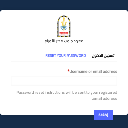
تجاوز
إلى
المحتوى
الرئيسي
معهد جنوب مصر للأورام
التبويبات
تسجيل الدخول
RESET YOUR PASSWORD
الأساسية
Username or email address
Password reset instructions will be sent to your registered
email address.