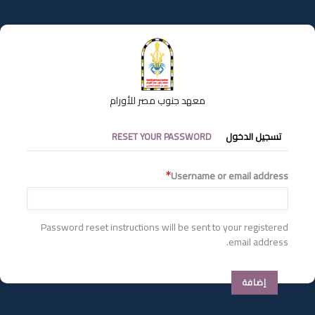
تجاوز
إلى
المحتوى
الرئيسي
معهد جنوب مصر للأورام
التبويبات
تسجيل الدخول
RESET YOUR PASSWORD
الأساسية
Username or email address
Password reset instructions will be sent to your registered
email address.