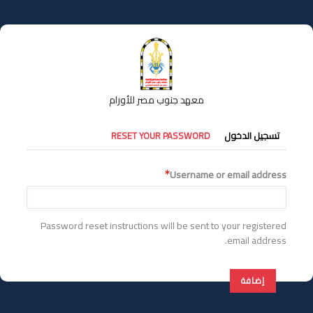
تجاوز
إلى
المحتوى
الرئيسي
معهد جنوب مصر للأورام
التبويبات
تسجيل الدخول
RESET YOUR PASSWORD
الأساسية
Username or email address
Password reset instructions will be sent to your registered
email address.