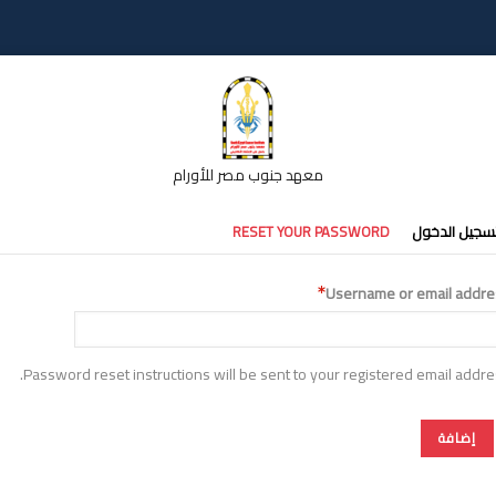
معهد جنوب مصر للأورام
تبويبات
سجيل الدخول
RESET YOUR PASSWORD
أساسية
Username or email addre
Password reset instructions will be sent to your registered email addre