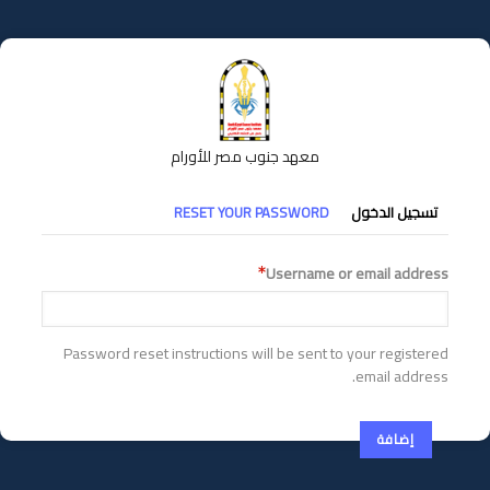
تجاوز
إلى
المحتوى
الرئيسي
معهد جنوب مصر للأورام
التبويبات
تسجيل الدخول
RESET YOUR PASSWORD
الأساسية
Username or email address
Password reset instructions will be sent to your registered
email address.