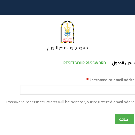
معهد جنوب مصر للأورام
تبويبات
سجيل الدخول
RESET YOUR PASSWORD
أساسية
Username or email addre
Password reset instructions will be sent to your registered email addre